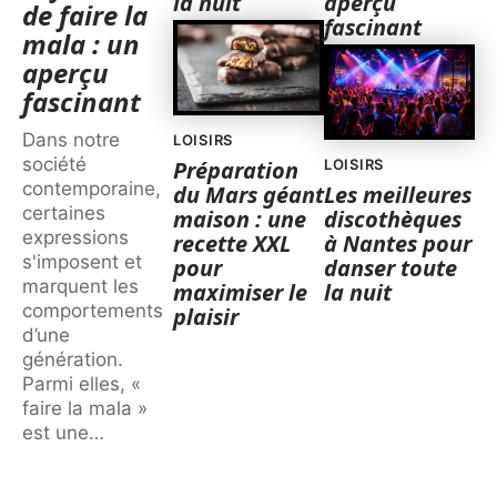
la nuit
aperçu
de faire la
fascinant
mala : un
aperçu
fascinant
Dans notre
LOISIRS
société
Préparation
LOISIRS
contemporaine,
du Mars géant
Les meilleures
certaines
maison : une
discothèques
expressions
recette XXL
à Nantes pour
s'imposent et
pour
danser toute
marquent les
maximiser le
la nuit
comportements
plaisir
d’une
génération.
Parmi elles, «
faire la mala »
est une
…