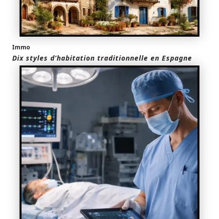
Immo
Dix styles d’habitation traditionnelle en Espagne