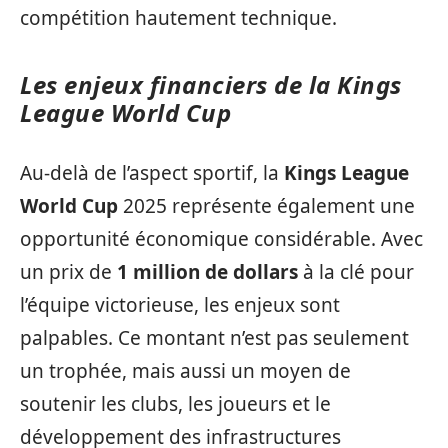
compétition hautement technique.
Les enjeux financiers de la Kings
League World Cup
Au-delà de l’aspect sportif, la
Kings League
World Cup
2025 représente également une
opportunité économique considérable. Avec
un prix de
1 million de dollars
à la clé pour
l’équipe victorieuse, les enjeux sont
palpables. Ce montant n’est pas seulement
un trophée, mais aussi un moyen de
soutenir les clubs, les joueurs et le
développement des infrastructures