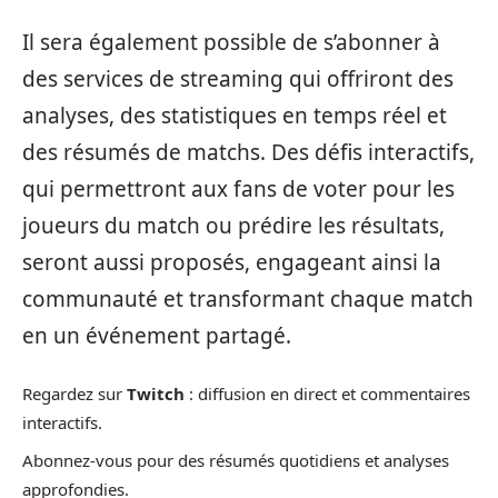
Il sera également possible de s’abonner à
des services de streaming qui offriront des
analyses, des statistiques en temps réel et
des résumés de matchs. Des défis interactifs,
qui permettront aux fans de voter pour les
joueurs du match ou prédire les résultats,
seront aussi proposés, engageant ainsi la
communauté et transformant chaque match
en un événement partagé.
Regardez sur
Twitch
: diffusion en direct et commentaires
interactifs.
Abonnez-vous pour des résumés quotidiens et analyses
approfondies.