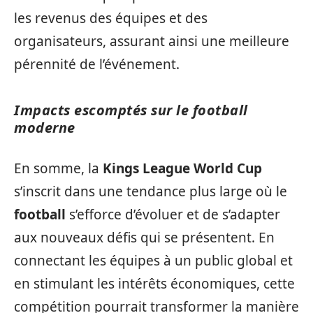
les revenus des équipes et des
organisateurs, assurant ainsi une meilleure
pérennité de l’événement.
Impacts escomptés sur le football
moderne
En somme, la
Kings League World Cup
s’inscrit dans une tendance plus large où le
football
s’efforce d’évoluer et de s’adapter
aux nouveaux défis qui se présentent. En
connectant les équipes à un public global et
en stimulant les intérêts économiques, cette
compétition pourrait transformer la manière