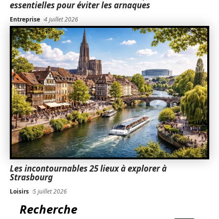
essentielles pour éviter les arnaques
Entreprise
4 juillet 2026
Les incontournables 25 lieux à explorer à
Strasbourg
Loisirs
5 juillet 2026
Recherche