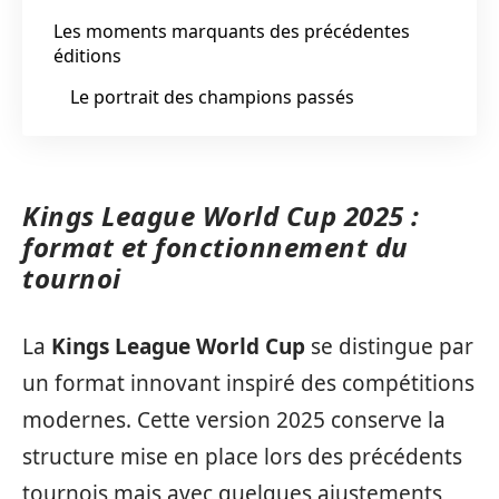
Les moments marquants des précédentes
éditions
Le portrait des champions passés
Kings League World Cup 2025 :
format et fonctionnement du
tournoi
La
Kings League World Cup
se distingue par
un format innovant inspiré des compétitions
modernes. Cette version 2025 conserve la
structure mise en place lors des précédents
tournois mais avec quelques ajustements