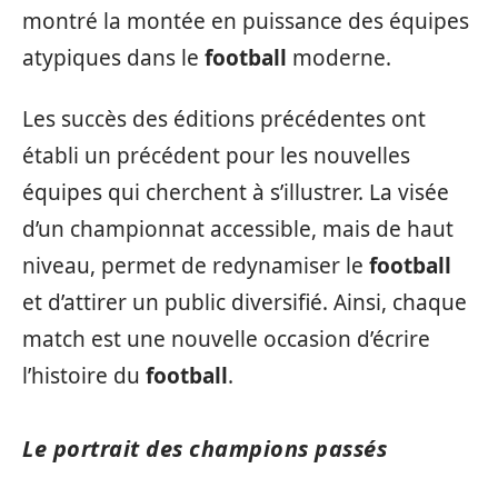
montré la montée en puissance des équipes
atypiques dans le
football
moderne.
Les succès des éditions précédentes ont
établi un précédent pour les nouvelles
équipes qui cherchent à s’illustrer. La visée
d’un championnat accessible, mais de haut
niveau, permet de redynamiser le
football
et d’attirer un public diversifié. Ainsi, chaque
match est une nouvelle occasion d’écrire
l’histoire du
football
.
Le portrait des champions passés