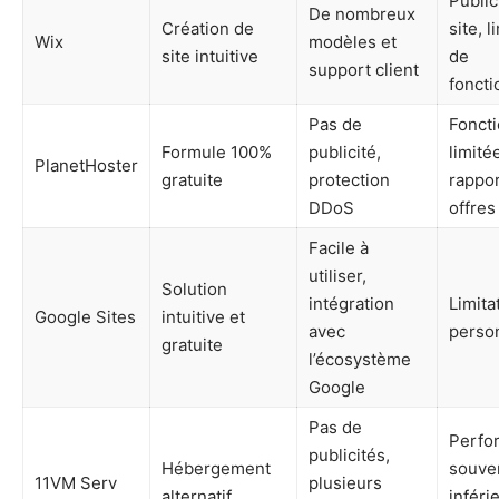
Public
De nombreux
Création de
site, l
Wix
modèles et
site intuitive
de
support client
foncti
Pas de
Foncti
Formule 100%
publicité,
limité
PlanetHoster
gratuite
protection
rappor
DDoS
offres
Facile à
utiliser,
Solution
intégration
Limita
Google Sites
intuitive et
avec
person
gratuite
l’écosystème
Google
Pas de
Perfo
publicités,
Hébergement
souve
11VM Serv
plusieurs
alternatif
inféri