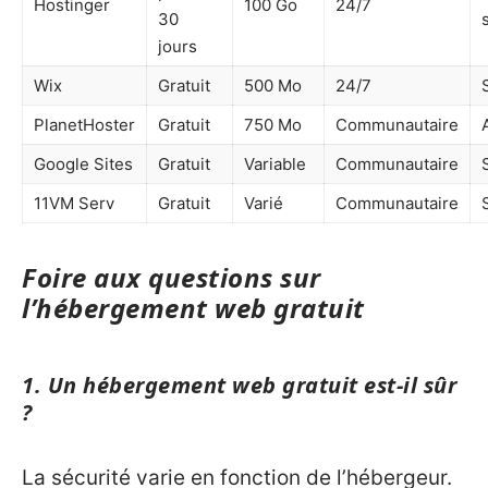
Hostinger
100 Go
24/7
30
jours
Wix
Gratuit
500 Mo
24/7
PlanetHoster
Gratuit
750 Mo
Communautaire
Google Sites
Gratuit
Variable
Communautaire
11VM Serv
Gratuit
Varié
Communautaire
Foire aux questions sur
l’hébergement web gratuit
1. Un hébergement web gratuit est-il sûr
?
La sécurité varie en fonction de l’hébergeur.