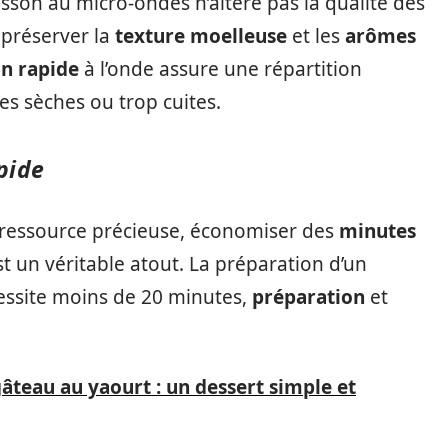
sson au micro-ondes n’altère pas la qualité des
 préserver la
texture moelleuse
et les
arômes
on rapide
à l’onde assure une répartition
es sèches ou trop cuites.
pide
 ressource précieuse, économiser des
minutes
st un véritable atout. La préparation d’un
essite moins de 20 minutes,
préparation
et
gâteau au yaourt : un dessert simple et