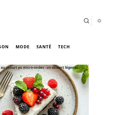
SON
MODE
SANTÉ
TECH
au yaourt au micro-ondes : un dessert léger et
r