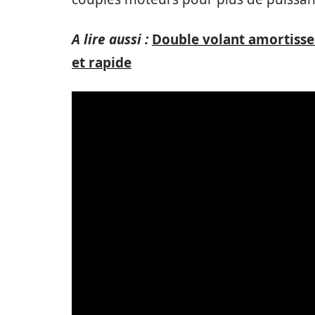
A lire aussi :
Double volant amortisseur
et rapide