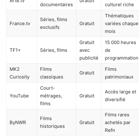
Arte.tv
Gratuit
documentaires
culturel riche
Thématiques
Séries, films
France.tv
Gratuit
variées chaque
exclusifs
mois
Gratuit
15 000 heures
TF1+
Séries, films
avec
de
publicité
programmation
MK2
Films
Films
Gratuit
Curiosity
classiques
patrimoniaux
Court-
Accès large et
YouTube
métrages,
Gratuit
diversifié
films
Films rares
Films
ByNWR
Gratuit
achetés par
historiques
Refn