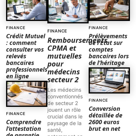
FINANCE
FINANCE
FINANCE
Crédit Mutuel
Prélèvements
Remboursements
: comment
de l’État sur
CPMA et
consulter vos
comptes
mutuelles
relevés
bancaires lors
bancaires
de l’héritage
pour
professionnels
médecins
en ligne
secteur 2
Les médecins
conventionnés
FINANCE
de secteur 2
Conversion
jouent un rôle
FINANCE
détaillée de
crucial dans le
Comprendre
2600 euros
paysage de la
l’attestation
brut en net
santé,
de garantie