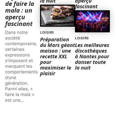
la nuit
aperçu
de faire la
fascinant
mala : un
aperçu
fascinant
Dans notre
LOISIRS
société
Préparation
LOISIRS
contemporaine,
du Mars géant
Les meilleures
certaines
maison : une
discothèques
expressions
recette XXL
à Nantes pour
s'imposent et
pour
danser toute
marquent les
maximiser le
la nuit
comportements
plaisir
d’une
génération.
Parmi elles, «
faire la mala »
est une
…